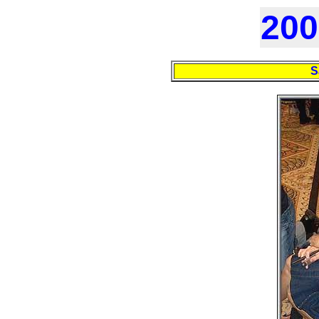
200
S