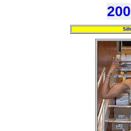
200
Sil