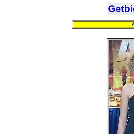
Getbi
A