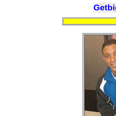
Getbi