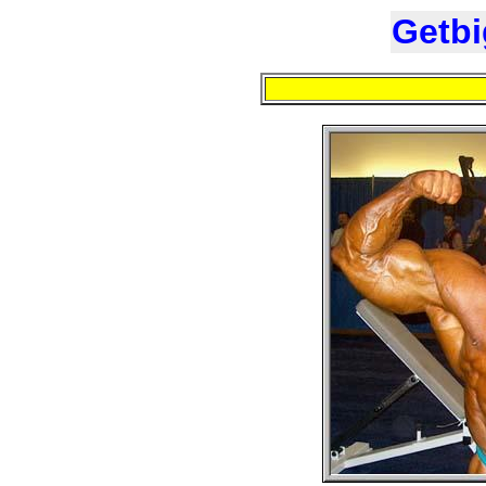
Getbi